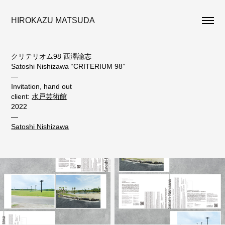
HIROKAZU MATSUDA
クリテリオム98 西澤諭志
Satoshi Nishizawa “CRITERIUM 98”
—
Invitation, hand out
client:
水戸芸術館
2022
—
Satoshi Nishizawa