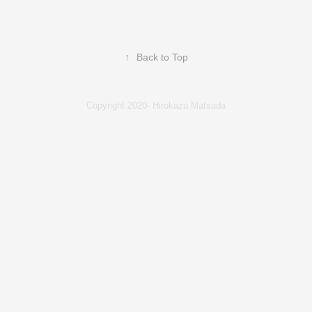
↑
Back to Top
Copyright 2020- Hirokazu Matsuda