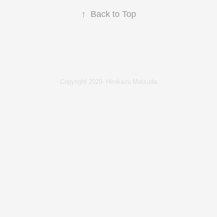
↑
Back to Top
Copyright 2020- Hirokazu Matsuda