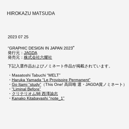
HIROKAZU MATSUDA
2023 07 25
”
“GRAPHIC DESIGN IN JAPAN 2023
発行元：
JAGDA
発売元：
株式会社
六耀社
下記入選作品およびノミネート作品が掲載されています。
・Masatoshi Tabuchi “MELT”
・
Haruka Yamada “Le Provisoire Permanent”
・
Go Itami “study”
（This One! 高田唯 選・JAGDA賞ノミネート）
・
“Liminal Before”
・
クリテリオム98 西澤諭志
・
Kanako Kitabayashi “note_1”